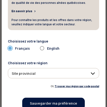
de qualité de vie des personnes aînées québécoises.
Voir ce rabais
En savoir plus
Pour connaître les produits et les offres dans votre région,
veuillez indiquer votre langue et votre secteur.
15 %
Assurance - Finance
Choisissez votre langue
Intact Assurance - Assurance AUTO
Français
English
Obtenez un rabais de 15% dès l'activation de
Choisissez votre région
MD
Ma Conduite
Site provincial
OU
Trouver ma région par code postal
Voir ce rabais