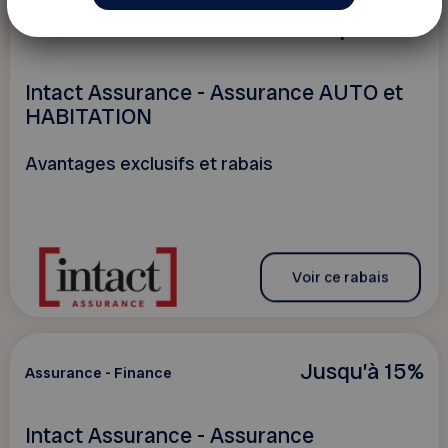
Jusqu'à 20%
Assurance - Finance
Intact Assurance - Assurance AUTO et
HABITATION
Avantages exclusifs et rabais
Voir ce rabais
Jusqu’à 15%
Assurance - Finance
Intact Assurance - Assurance