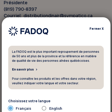
Présidente
(819) 790-8397
Courriel: distributiondinair@sympatico.ca
Fermer
X
Site web:
http://aircosmetik.ca
Autre réseau sociaux:
La FADOQ est le plus important regroupement de personnes
de 50 ans et plus de la province et la référence en matière
de qualité de vie des personnes aînées québécoises.
http://www.facebook.com/aircosmetik/
En savoir plus
Pour connaître les produits et les offres dans votre région,
veuillez indiquer votre langue et votre secteur.
Choisissez votre langue
Français
English