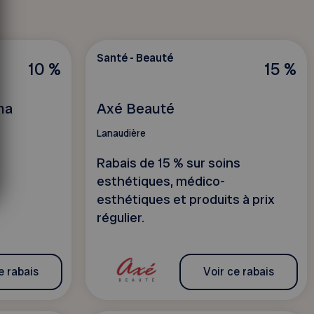
Santé - Beauté
10 %
15 %
ma
Axé Beauté
Lanaudière
Rabais de 15 % sur soins
esthétiques, médico-
esthétiques et produits à prix
régulier.
e rabais
Voir ce rabais