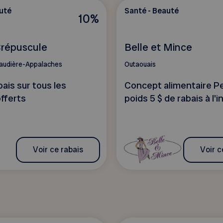
uté
Santé - Beauté
10%
répuscule
Belle et Mince
audière-Appalaches
Outaouais
ais sur tous les
Concept alimentaire P
offerts
poids 5 $ de rabais à l'i
Voir ce rabais
Voir c