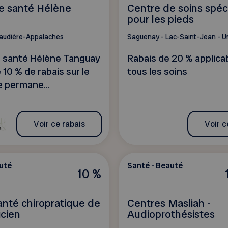
e santé Hélène
Centre de soins spéci
pour les pieds
audière-Appalaches
Saguenay - Lac-Saint-Jean - 
 santé Hélène Tanguay
Rabais de 20 % applica
 10 % de rabais sur le
tous les soins
e permane...
Voir ce rabais
Voir c
uté
Santé - Beauté
10 %
anté chiropratique de
Centres Masliah -
icien
Audioprothésistes