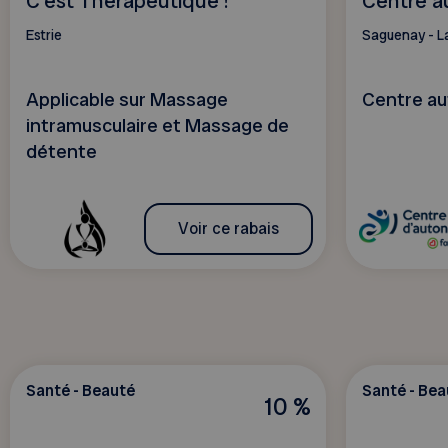
C'est Thérapeutique !
Centre a
Estrie
Saguenay - L
Applicable sur Massage
Centre au
intramusculaire et Massage de
détente
Voir ce rabais
Santé - Beauté
Santé - Bea
10 %