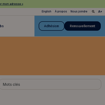
r mon adresse »
English
À propos
Nous joindre
ubs
Adhésion
Renouvellement