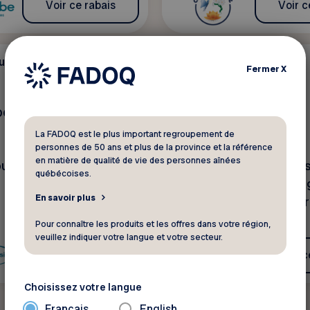
Voir ce rabais
Voir c
uté
Santé - Beauté
Tarif spécial
Fermer
X
port Physio
Air Costmetik inc.
La FADOQ est le plus important regroupement de
Outaouais
personnes de 50 ans et plus de la province et la référence
en matière de qualité de vie des personnes aînées
ous quand vous en avez
Obtenez 10 % de rabais
québécoises.
vos achats de maquilla
En savoir plus
airbrush, accessoires, r
Pour connaître les produits et les offres dans votre région,
veuillez indiquer votre langue et votre secteur.
Voir ce rabais
Voir c
Choisissez votre langue
Français
English