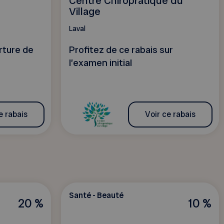
Centre Chiropratique du
Village
Laval
rture de
Profitez de ce rabais sur
l’examen initial
e rabais
Voir ce rabais
Santé - Beauté
20 %
10 %