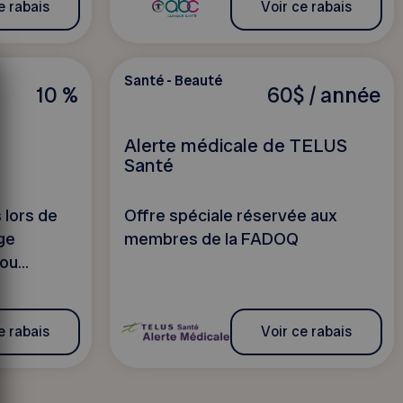
e rabais
Voir ce rabais
Santé - Beauté
10 %
60$ / année
Alerte médicale de TELUS
Santé
 lors de
Offre spéciale réservée aux
ge
membres de la FADOQ
ou...
e rabais
Voir ce rabais