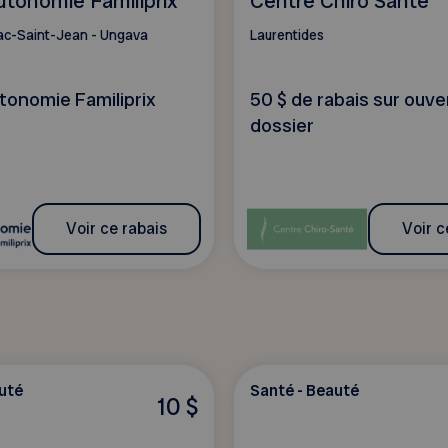
utonomie Familiprix
Centre Chiro Santé
ac-Saint-Jean - Ungava
Laurentides
tonomie Familiprix
50 $ de rabais sur ouve
dossier
Voir ce rabais
Voir c
uté
Santé - Beauté
10 $