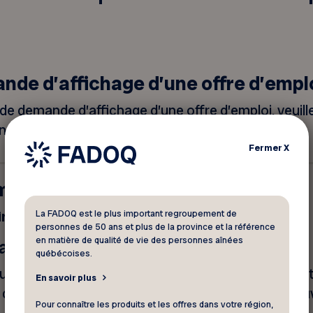
nde d’affichage d’une offre d’empl
de demande d’affichage d’une offre d’emploi, veuil
n haut, à gauche de la page.
Fermer
X
mployeurs
La FADOQ est le plus important regroupement de
financière
personnes de 50 ans et plus de la province et la référence
en matière de qualité de vie des personnes aînées
iale pour employés
québécoises.
uvernementale qui offre une aide financière permet
En savoir plus
er des personnes qui éprouvent des difficultés à trou
Pour connaître les produits et les offres dans votre région,