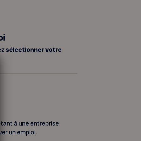
oi
lez
sélectionner votre
tant à une entreprise
ver un emploi.