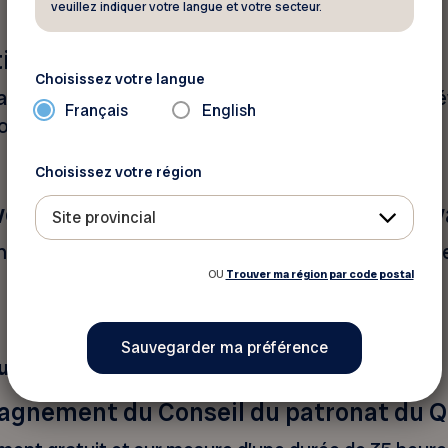
veuillez indiquer votre langue et votre secteur.
ion de la main-d’œuvre
Choisissez votre langue
 à l’intention des entreprises vise à soutenir le 
Français
English
nes qui risquent de perdre leur emploi.
Choisissez votre région
vorisant le maintien en emploi des trav
Site provincial
t le maintien en emploi des travailleuses et travail
OU
Trouver ma région par code postal
uation
agnement du Conseil du patronat du 