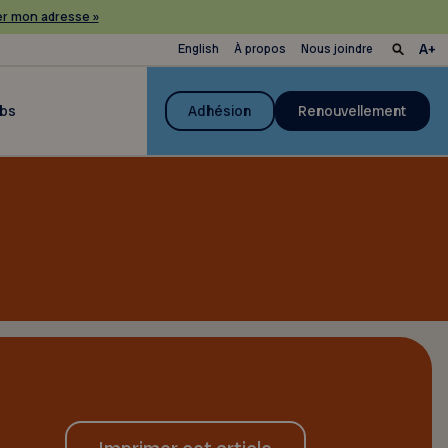
r mon adresse »
English
À propos
Nous joindre
ubs
Adhésion
Renouvellement