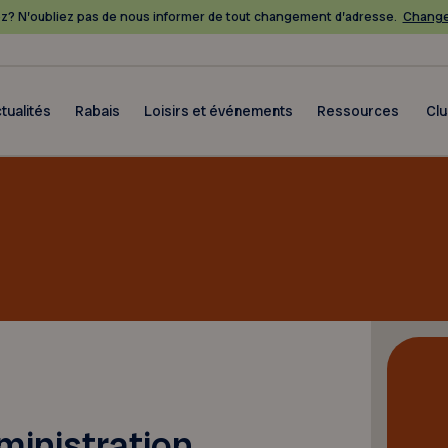
? N’oubliez pas de nous informer de tout changement d’adresse.
Change
tualités
Rabais
Loisirs et événements
Ressources
Cl
dministration