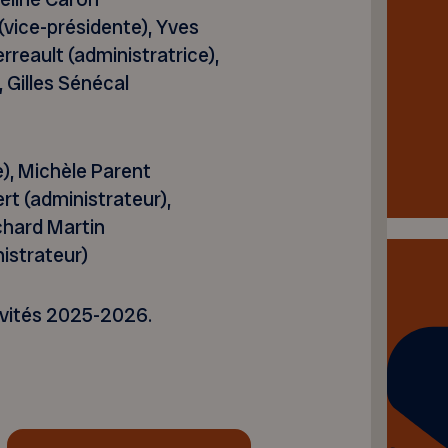
(vice-présidente), Yves
reault (administratrice),
 Gilles Sénécal
re), Michèle Parent
rt (administrateur),
chard Martin
istrateur)
ivités 2025-2026.