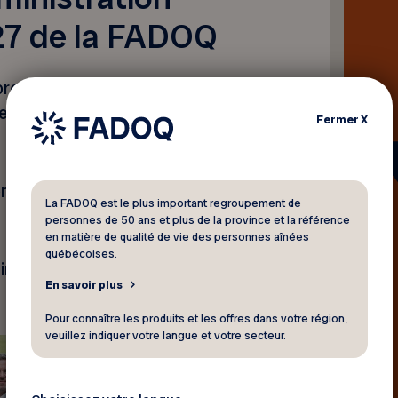
27 de la FADOQ
provincial de la FADOQ a été
lle (AGA), qui se déroulait le
Fermer
X
nt de la FADOQ et entame la
La FADOQ est le plus important regroupement de
personnes de 50 ans et plus de la province et la référence
en matière de qualité de vie des personnes aînées
québécoises.
inistration pour l’année
En savoir plus
Pour connaître les produits et les offres dans votre région,
veuillez indiquer votre langue et votre secteur.