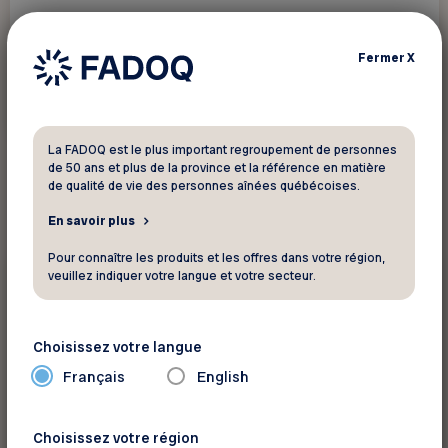
Fermer
X
Voir ce rabais
La FADOQ est le plus important regroupement de personnes
de 50 ans et plus de la province et la référence en matière
de qualité de vie des personnes aînées québécoises.
En savoir plus
Pour connaître les produits et les offres dans votre région,
5 %
veuillez indiquer votre langue et votre secteur.
Santé - Beauté
Bio Actif Inc
Choisissez votre langue
Français
English
Cette offre est applicable sur commandes
téléphoniques uniquement...
Choisissez votre région