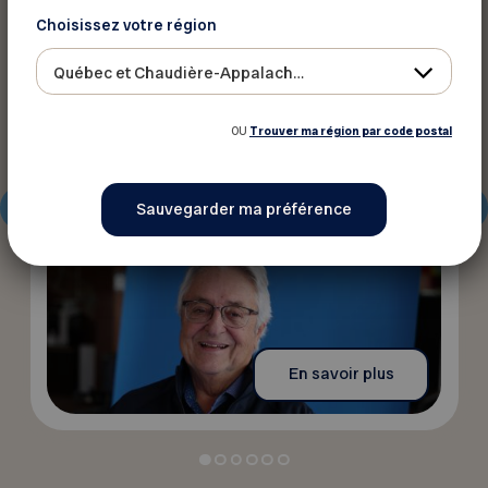
Actualités
Choisissez votre région
28 mai 2026
Québec et Chaudière-Appalaches
Changer le regard sur l’âge : la
FADOQ se renouvelle
OU
Trouver ma région par code postal
En savoir plus