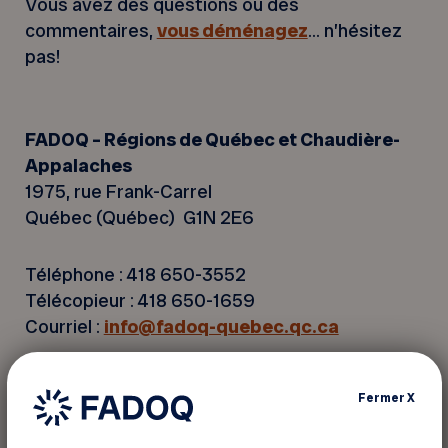
Vous avez des questions ou des
commentaires,
vous déménagez
… n’hésitez
pas!
FADOQ – Régions de Québec et Chaudière-
Appalaches
1975, rue Frank-Carrel
Québec (Québec) G1N 2E6
Téléphone : 418 650-3552
Télécopieur : 418 650-1659
Courriel :
info@fadoq-quebec.qc.ca
Fermer
X