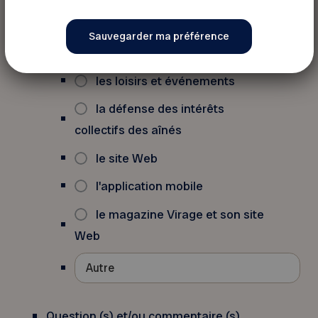
Votre message concerne :
le service aux membres
les rabais et privilèges
les loisirs et événements
la défense des intérêts
collectifs des aînés
le site Web
l'application mobile
le magazine Virage et son site
Web
Question (s) et/ou commentaire (s)