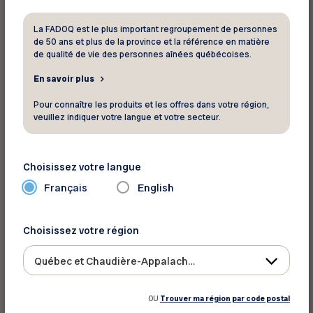
La FADOQ est le plus important regroupement de personnes
Cliquez ici pour visualiser la carte
de 50 ans et plus de la province et la référence en matière
de qualité de vie des personnes aînées québécoises.
En savoir plus
Avis de retrait
Pour connaître les produits et les offres dans votre région,
Accéder au formulaire « Avis de retrait »
veuillez indiquer votre langue et votre secteur.
Écrivez-nous
Choisissez votre langue
Français
English
Phone
Choisissez votre région
Québec et Chaudière-Appalaches
Ce champ n’est utilisé qu’à des fins de
validation et devrait rester inchangé.
OU
Trouver ma région par code postal