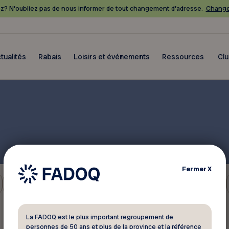
? N’oubliez pas de nous informer de tout changement d’adresse.
Change
tualités
Rabais
Loisirs et événements
Ressources
Cl
Fermer
X
Retraite
La FADOQ est le plus important regroupement de
personnes de 50 ans et plus de la province et la référence