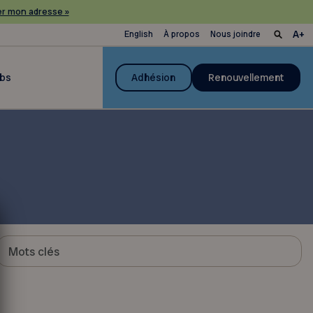
r mon adresse »
English
À propos
Nous joindre
ubs
Adhésion
Renouvellement