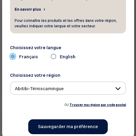
En savoir plus
10$/heure
Service professionnel
Pour connaître les produits et les offres dans votre région,
veuillez indiquer votre langue et votre secteur.
Déménagement DMAX
Rabais sur votre déménagement résidentiel
Choisissez votre langue
Français
English
Choisissez votre région
Voir ce rabais
Abitibi-Témiscamingue
OU
Trouver ma région par code postal
25 %
Service professionnel