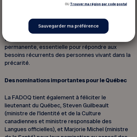
OU
Trouver ma région par code postal
La bonification de 5 % du Supplément de revenu
garanti pour une seule année est toutefois
insuffisante. La FADOQ continuera de faire des
représentations auprès du gouvernement
fédéral afin d’obtenir une bonification
permanente, essentielle pour répondre aux
besoins récurrents des personnes vivant dans la
précarité.
Des nominations importantes pour le Québec
La FADOQ tient également à féliciter le
lieutenant du Québec, Steven Guilbeault
(ministre de l’Identité et de la Culture
canadiennes et ministre responsable des
Langues officielles), et Marjorie Michel (ministre