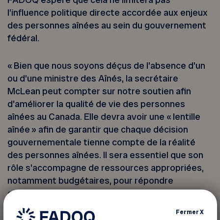
l’influence politique directe accordée aux enjeux
des personnes aînées au sein du gouvernement
fédéral.
« Bien que nous soyons déçus de l’absence d’un
ou d’une ministre des Aînés, la secrétaire
McLean peut compter sur notre soutien afin
d’améliorer la qualité de vie des personnes
aînées au Canada. Elle devra avoir une « lentille
aînée » afin de garantir que chaque décision
gouvernementale tienne compte de la réalité
des personnes aînées. Il sera essentiel que son
rôle s’accompagne de ressources appropriées,
notamment budgétaires, pour répondre
efficacement aux besoins des personnes
aînées », a affirmé la présidente de la FADOQ,
Fermer
X
Gisèle Tassé-Goodman.