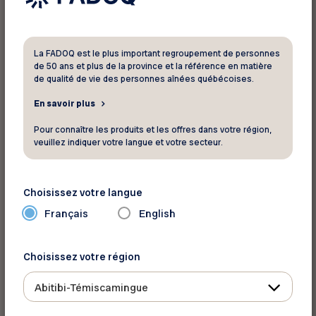
Parmi les engagements pris par le Parti libéral du
Canada durant la campagne électorale, la plus
La FADOQ est le plus important regroupement de personnes
de 50 ans et plus de la province et la référence en matière
grande organisation de personnes aînées au
de qualité de vie des personnes aînées québécoises.
pays suivra de près les mesures suivantes :
En savoir plus
Bonifier les prestations du Supplément de
Pour connaître les produits et les offres dans votre région,
revenu garanti (SRG) de 5 % pendant un an;
veuillez indiquer votre langue et votre secteur.
Réduire de 25 % le montant minimum à
retirer d’un fonds enregistré de revenu de
Choisissez votre langue
retraite (FERR) pendant un an;
Français
English
Baisser les impôts de 15 % à 14 % sur la
première tranche de revenus qui est de 57
375 $;
Choisissez votre région
Annuler la hausse prévue du taux d’inclusion
Abitibi-Témiscamingue
des gains en capital.