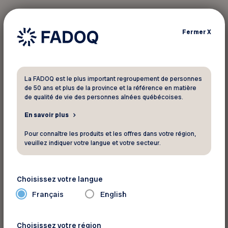
Vous devez vous identifier pour
Fermer
X
profiter de ce rabais
Votre numéro de membre FADOQ :
La FADOQ est le plus important regroupement de personnes
de 50 ans et plus de la province et la référence en matière
de qualité de vie des personnes aînées québécoises.
En savoir plus
Pour connaître les produits et les offres dans votre région,
veuillez indiquer votre langue et votre secteur.
Pour informations et commander
Choisissez votre langue
Français
English
Starfrit
Site Web
Choisissez votre région