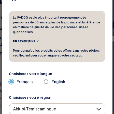
e tout propriétaire.
opriétaire couvre :
La FADOQ est le plus important regroupement de
personnes de 50 ans et plus de la province et la référence
en matière de qualité de vie des personnes aînées
onnels) ;
québécoises.
r tout dommage matériel ou
En savoir plus
us seriez tenu responsable) ;
Pour connaître les produits et les offres dans votre région,
re partie privative ;
veuillez indiquer votre langue et votre secteur.
 du syndicat (voir exemple
Choisissez votre langue
Français
English
ons afin de bonifier votre
s de la salle de bain en
Choisissez votre région
 Il importe que votre
possible afin que votre condo
Abitibi-Témiscamingue