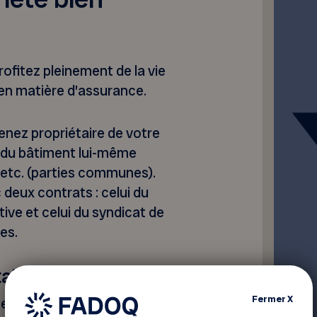
rofitez pleinement de la vie
 en matière d’assurance.
enez propriétaire de votre
ie du bâtiment lui-même
re, etc. (parties communes).
deux contrats : celui du
tive et celui du syndicat de
es.
aire
Fermer
X
me votre investissement,