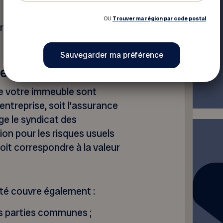
OU
Trouver ma région par code postal
 représentant doit en être
e copropriété
e votre immeuble sont
ntreprise, soit l’assurance
ige le syndicat des
ion pour les risques usuels
doit correspondre à la valeur
té couvre également :
es parties communes ;