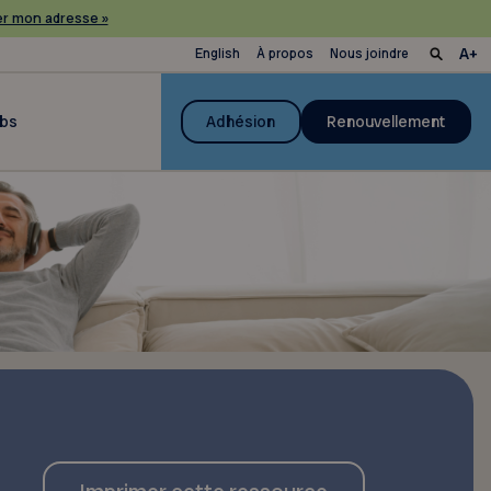
r mon adresse »
English
À propos
Nous joindre
ubs
Adhésion
Renouvellement