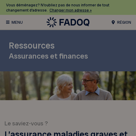
Vous déménagez? N’oubliez pas de nous informer de tout
changement d’adresse.
Changer mon adresse »
RÉGION
Ressources
Assurances et finances
Le saviez-vous ?
L’assurance maladies graves et