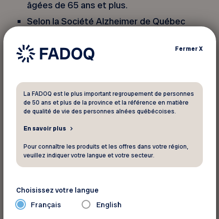
âgées de 65 ans et plus.
Selon la Société Alzheimer de Québec
(2022), après 65 ans, les risques d’être
atteint de la maladie d’Alzheimer doublent
Fermer
X
tous les 5 ans.
Selon Parkinson Canada (2022), de toutes
les personnes chez qui cette maladie est
La FADOQ est le plus important regroupement de personnes
diagnostiquée, 85 % ont plus de 65 ans.
de 50 ans et plus de la province et la référence en matière
de qualité de vie des personnes aînées québécoises.
Ainsi, force est de constater que les maladies
En savoir plus
graves ont tendance à surgir à l’âge de la
Pour connaître les produits et les offres dans votre région,
retraite.
veuillez indiquer votre langue et votre secteur.
L’assurance collective
Choisissez votre langue
Si vous êtes encore au travail, vous pouvez
Français
English
toujours compter sur l’assurance salaire offerte