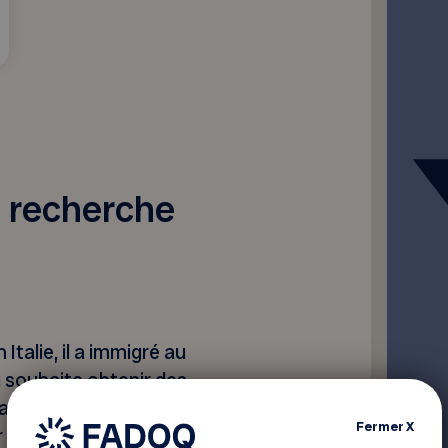
a recherche
Italie, il a immigré au
i souhaite obtenir des
ada. Il maîtrise bien le
Fermer
X
r comprendre le vocabulaire