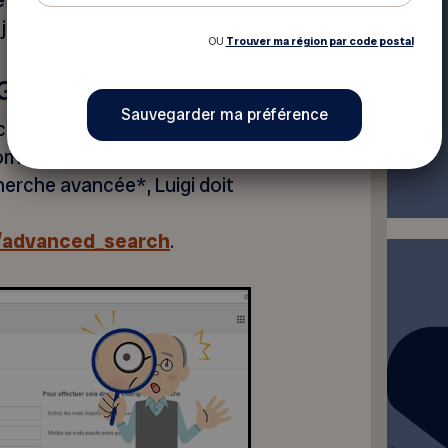
e en appliquant certains
jour, etc.).
OU
Trouver ma région par code postal
 Google
erche simple, il suffit
com » dans la barre d’adresse
cherche avancée*, Luigi doit
/advanced_search
.