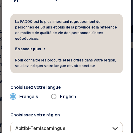
ouver de l’information dans sa
La FADOQ est le plus important regroupement de
personnes de 50 ans et plus de la province et la référence
Google et inscrit les mots
en matière de qualité de vie des personnes aînées
boîte de recherche. Le moteur
québécoises.
 résultats!!! Luigi analyse
En savoir plus
nd à ce qui l’intéresse. La
Pour connaître les produits et les offres dans votre région,
français ou en anglais. Les
veuillez indiquer votre langue et votre secteur.
 pas sur la situation au
ID-19 en Italie.
Choisissez votre langue
Français
English
a pertinence des résultats
Choisissez votre région
vancée de Google
, qui permet
Abitibi-Témiscamingue