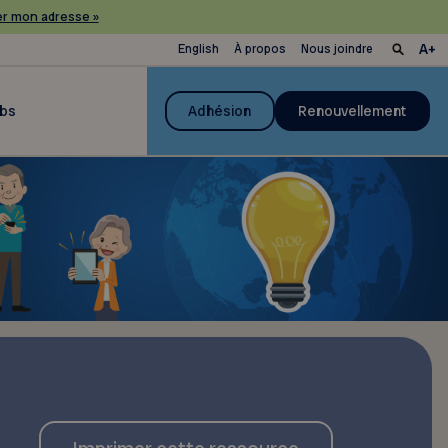
r mon adresse »
English
À propos
Nous joindre
ubs
Adhésion
Renouvellement