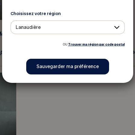
Choisissez votre région
Lanaudière
dent
OU
Trouver ma région par code postal
ppement des affaires, marketing et ressources hum