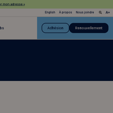
r mon adresse »
English
À propos
Nous joindre
ubs
Adhésion
Renouvellement