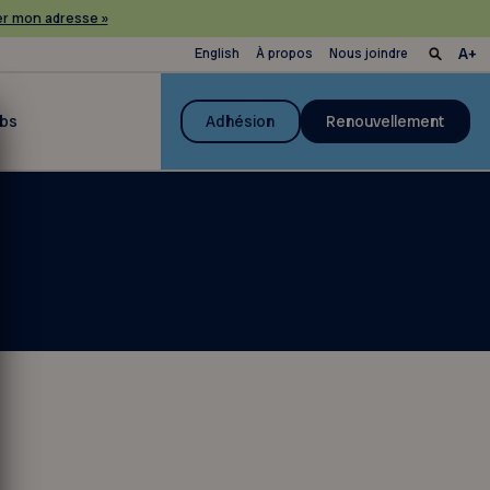
r mon adresse »
English
À propos
Nous joindre
ubs
Adhésion
Renouvellement