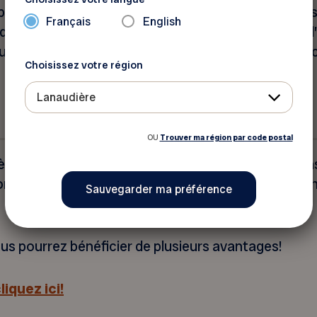
ésents aux quatre coins de la province. Véritables 
Français
English
raide continuent de jouer pleinement leur rôle : briser
 social, tout en leur proposant de nombreuses occ
Choisissez votre région
Lanaudière
OU
Trouver ma région par code postal
re chapeaute 44 clubs FADOQ locaux affiliés. Dans
onnées des clubs lanaudois ainsi que leur programm
s pourrez bénéficier de plusieurs avantages!
liquez ici!