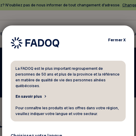
? N’oubliez pas de nous informer de tout changement d’adresse.
Change
tualités
Rabais
Loisirs et événements
Ressources
Cl
Fermer
X
La FADOQ est le plus important regroupement de
personnes de 50 ans et plus de la province et la référence
en matière de qualité de vie des personnes aînées
québécoises.
En savoir plus
Pour connaître les produits et les offres dans votre région,
veuillez indiquer votre langue et votre secteur.
eurs programmations
Choisissez votre langue