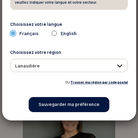
veuillez indiquer votre langue et votre secteur.
Choisissez votre langue
Français
English
Cynthia Cauchon Therrien
Choisissez votre région
adjointe à l’accueil
Lanaudière
450 759-7422 poste 221
accueil@fadoqlanaudiere.ca
OU
Trouver ma région par code postal