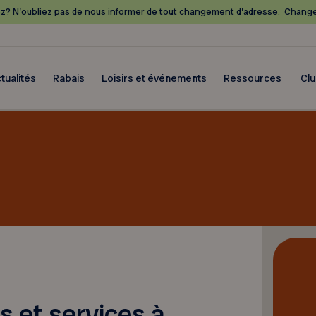
? N’oubliez pas de nous informer de tout changement d’adresse.
Change
tualités
Rabais
Loisirs et événements
Ressources
Cl
s et services à