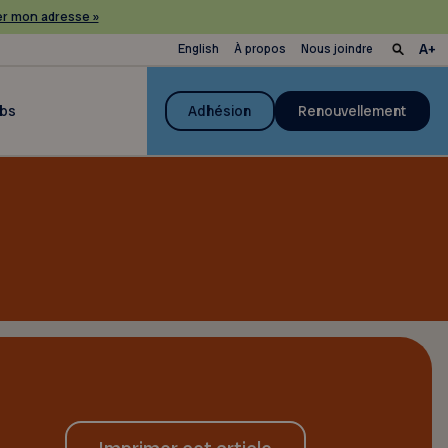
r mon adresse »
English
À propos
Nous joindre
ubs
Adhésion
Renouvellement