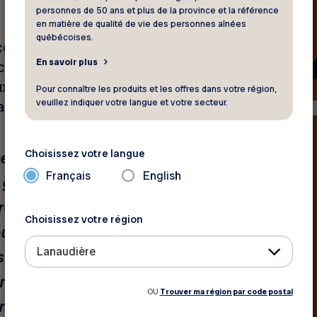
personnes de 50 ans et plus de la province et la référence
en matière de qualité de vie des personnes aînées
québécoises.
cours des dernières années,
En savoir plus
 canadiennes dont les
x services de soutien à
Pour connaître les produits et les offres dans votre région,
veuillez indiquer votre langue et votre secteur.
 la commissaire.
Choisissez votre langue
 services à domicile est
Français
English
le gouvernement du
rer que les
Choisissez votre région
ourbes
Lanaudière
s sommes parmi les
us rapidement en
OU
Trouver ma région par code postal
dente du Réseau FADOQ,