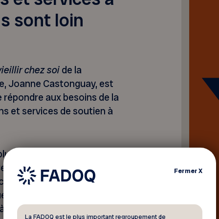
s sont loin
ieillir chez soi
de la
re, Joanne Castonguay, est
e répondre aux besoins de la
ns et services de soutien à
lusieurs années : le Québec
 retard dans l’offre ne sera
Fermer
X
tuellement prévu. À titre
ue seulement 13,5 % des
 à l’autonomie des
La FADOQ est le plus important regroupement de