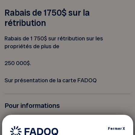
Rabais de 1750$ sur la
rétribution
Rabais de 1 750$ sur rétribution sur les
propriétés de plus de
250 000$.
Sur présentation de la carte FADOQ
Pour informations
Équipe Barbeau Laforce Royal Lepage
rlaforce@royallepage.ca
Fermer
X