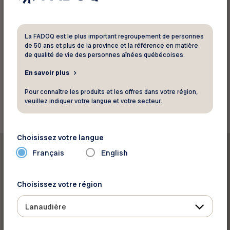
3131 Boul. de la Concorde E #101
Laval Québec H7E 4W4
Téléphone :
514 983-6419
La FADOQ est le plus important regroupement de personnes
Site web
de 50 ans et plus de la province et la référence en matière
de qualité de vie des personnes aînées québécoises.
En savoir plus
Retourner aux rabais
Pour connaître les produits et les offres dans votre région,
veuillez indiquer votre langue et votre secteur.
Choisissez votre langue
Français
English
Choisissez votre région
Imprimer ce rabais
Lanaudière
Partager sur :