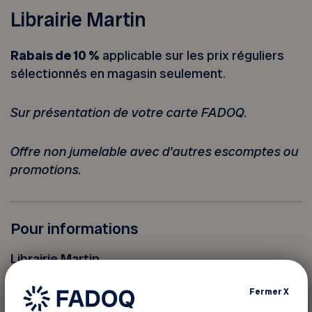
Librairie Martin
Rabais
de 10 %
applicable sur les prix réguliers
sélectionnés en magasin seulement.
Sur présentation de votre carte FADOQ.
Offre non jumelable avec d’autres escomptes ou
promotions.
Pour informations
Librairie Martin
1530-1075 Boulevard Firestone
Fermer
X
Joliette Québec J6E 6X6