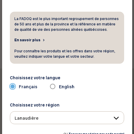
Téléphone :
450 759-2822
Site Web
Voir la carte
La FADOQ est le plus important regroupement de personnes
de 50 ans et plus de la province et la référence en matière
de qualité de vie des personnes aînées québécoises.
En savoir plus
Retourner aux rabais
Pour connaître les produits et les offres dans votre région,
veuillez indiquer votre langue et votre secteur.
Choisissez votre langue
Français
English
Imprimer ce rabais
Choisissez votre région
Lanaudière
Partager sur :
OU
Trouver ma région par code postal