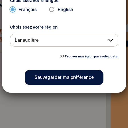
Choisissez votre langue
ADOQ
Français
English
Choisissez votre région
rvit/reserhotel.php?
9&rateid=2995603&ratecustid=58
Lanaudière
OU
Trouver ma région par code postal