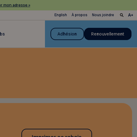
r mon adresse »
English
À propos
Nous joindre
ubs
Adhésion
Renouvellement