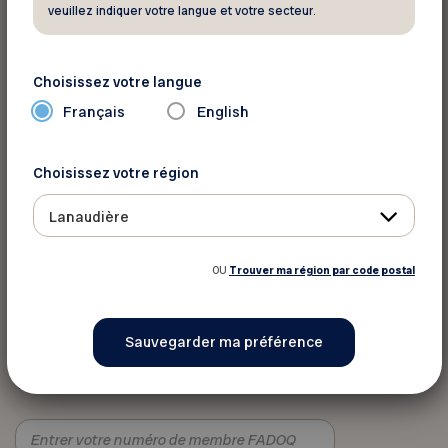
veuillez indiquer votre langue et votre secteur.
avec vous pour valider votre numéro de membre
FADOQ.
Choisissez votre langue
Terego, c’est sillonner les campagnes pour faire
Français
English
de belles découvertes et des rencontres
inoubliables tout en économisant !
Choisissez votre région
Courriel :
info@terego.ca
Lanaudière
OU
Trouver ma région par code postal
Vous devez vous identifier pour
profiter de ce rabais
Votre numéro de membre FADOQ :