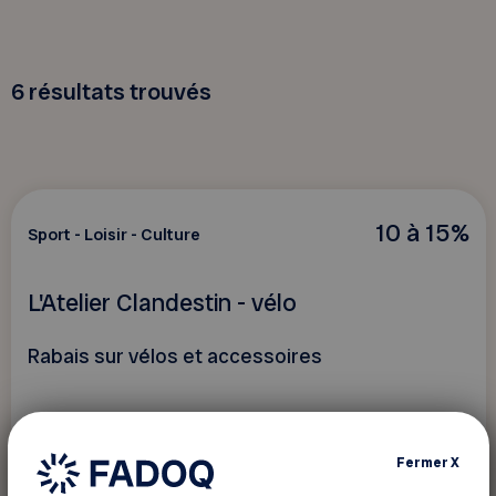
6
résultats trouvés
10 à 15%
Sport - Loisir - Culture
L'Atelier Clandestin - vélo
Rabais sur vélos et accessoires
Fermer
X