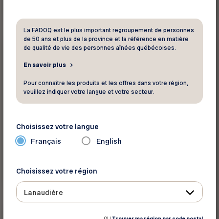
Voir ce rabais
La FADOQ est le plus important regroupement de personnes
de 50 ans et plus de la province et la référence en matière
20% à 25%
de qualité de vie des personnes aînées québécoises.
Sport - Loisir - Culture
En savoir plus
Le Cabaret des Patriotes
Pour connaître les produits et les offres dans votre région,
veuillez indiquer votre langue et votre secteur.
20% sur tous spectacles produits par le
Cabaret des Patriotes
Choisissez votre langue
Français
English
Choisissez votre région
Voir ce rabais
Lanaudière
OU
Trouver ma région par code postal