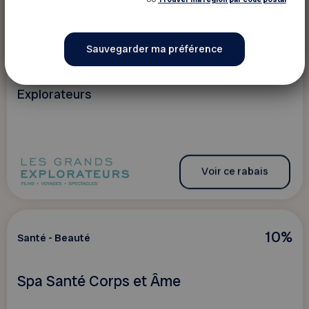
Sport - Loisir - Culture
Les Grands Explorateurs
Bénéficiez de rabais exclusifs chez Les Grands
Explorateurs
Voir ce rabais
10%
Santé - Beauté
Spa Santé Corps et Âme