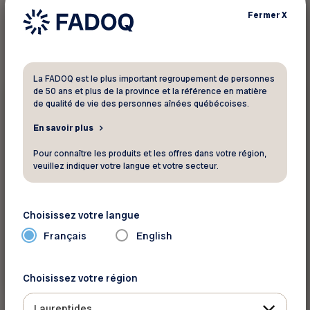
1
résultat trouvé
Fermer
X
La FADOQ est le plus important regroupement de personnes
de 50 ans et plus de la province et la référence en matière
10 %
Librairie - Papeterie
de qualité de vie des personnes aînées québécoises.
En savoir plus
Imprimerie Léonard
Pour connaître les produits et les offres dans votre région,
veuillez indiquer votre langue et votre secteur.
Imprimerie Léonard offre des rabais sur les
produits imprimés
Choisissez votre langue
Français
English
Voir ce rabais
Choisissez votre région
Laurentides