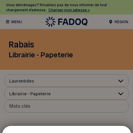
Vous déménagez? N’oubliez pas de nous informer de tout
changement d’adresse.
Changer mon adresse »
RÉGION
Rabais
Librairie - Papeterie
Laurentides
Librairie - Papeterie