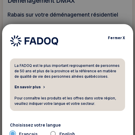
Déménagement DMAX
Rabais sur votre déménagement résidentiel
Fermer
X
Voir ce rabais
La FADOQ est le plus important regroupement de personnes
de 50 ans et plus de la province et la référence en matière
de qualité de vie des personnes aînées québécoises.
10%
Service professionnel
En savoir plus
Pour connaître les produits et les offres dans votre région,
Forêt de la Seconde Vie
veuillez indiquer votre langue et votre secteur.
10% sur l'acquisition d'une concession
Choisissez votre langue
Français
English