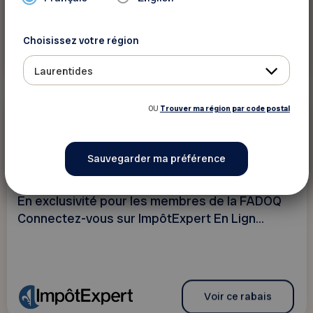
Choisissez votre région
Voir ce rabais
Laurentides
OU
Trouver ma région par code postal
25 %
Service professionnel
ImpôtExpert
En exclusivité pour les membres de la FADOQ
Connectez-vous sur ImpôtExpert En Lign...
Voir ce rabais