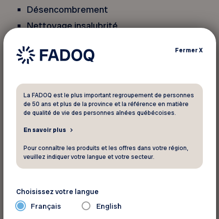
Désencombrement
Nettoyage insalubrité
Succession – nettoyage après décès
Fermer
X
Décontamination – moisissure et amiante
Estimation gratuite!
La FADOQ est le plus important regroupement de personnes
de 50 ans et plus de la province et la référence en matière
de qualité de vie des personnes aînées québécoises.
514-641-0845
En savoir plus
www.nettoyagesaphir.com
Pour connaître les produits et les offres dans votre région,
www.airsaphir.com
veuillez indiquer votre langue et votre secteur.
Nous sommes partout dans la grande région de
Choisissez votre langue
Montréal, Rive Nord, Rive Sud, les Laurentides et
Français
English
Lanaudière.