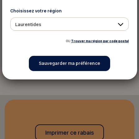
Choisissez votre région
Rabais offert
Laurentides
10% de rabais sur tous nos services: analyse –
moisissure et amiante, nettoyage et
OU
Trouver ma région par code postal
décontamination.
Retourner aux rabais
Imprimer ce rabais