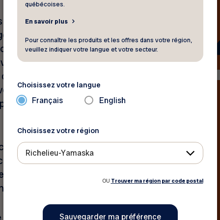
québécoises.
 qu’aucun de ces
En savoir plus
. Il s’agit de mesures qui
Pour connaître les produits et les offres dans votre région,
 centaines de milliers de
veuillez indiquer votre langue et votre secteur.
vait entre autres l’occasion
e des personnes de 65 ans et
Choisissez votre langue
evenu garanti. Ces personnes
Français
English
a présidente du Réseau
Choisissez votre région
continue d’exclure les
Richelieu-Yamaska
ication de 10 % du montant
llesse alors que cette
OU
Trouver ma région par code postal
es de 75 ans et plus.
65 à 74 ans nous parlent