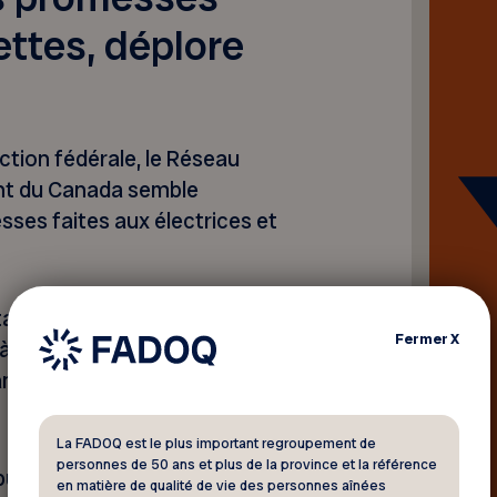
ettes, déplore
ection fédérale, le Réseau
nt du Canada semble
ses faites aux électrices et
tait engagé à bonifier le
Fermer
X
à créer un crédit d’impôt
améliorer le crédit d’impôt
La FADOQ est le plus important regroupement de
personnes de 50 ans et plus de la province et la référence
udget fédéral dévoilé mardi.
en matière de qualité de vie des personnes aînées