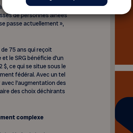
aquelle ils et elles font
lasses de personnes aînées
 se passe actuellement »,
de 75 ans qui reçoit
e et le SRG bénéficie d’un
$, ce qui se situe sous le
ement fédéral. Avec un tel
r avec l’augmentation des
aire des choix déchirants
iement complexe