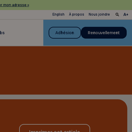
r mon adresse »
English
À propos
Nous joindre
ubs
Adhésion
Renouvellement