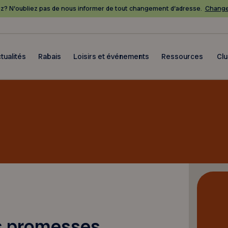
? N’oubliez pas de nous informer de tout changement d’adresse.
Change
tualités
Rabais
Loisirs et événements
Ressources
Cl
es promesses