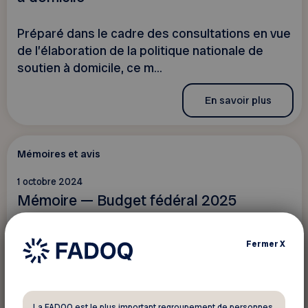
Préparé dans le cadre des consultations en vue
de l’élaboration de la politique nationale de
soutien à domicile, ce m...
En savoir plus
Mémoires et avis
1 octobre 2024
Mémoire — Budget fédéral 2025
Préparé dans le cadre des consultations
Fermer
X
prébudgétaires du Comité permanent des
finances de la Chambre des communes, c...
La FADOQ est le plus important regroupement de personnes