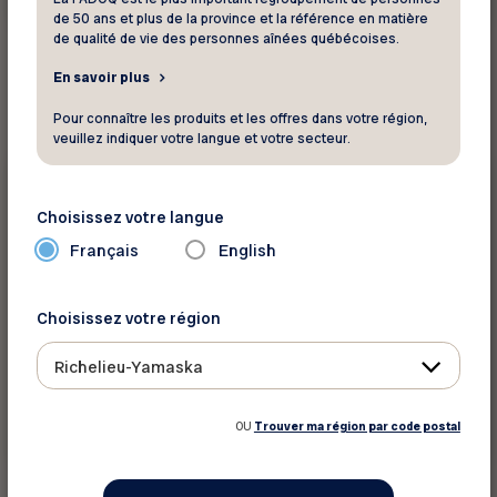
En savoir plus
de 50 ans et plus de la province et la référence en matière
de qualité de vie des personnes aînées québécoises.
En savoir plus
Pour connaître les produits et les offres dans votre région,
veuillez indiquer votre langue et votre secteur.
Mémoires et avis
11 septembre 2024
Choisissez votre langue
Mémoire – Le décloisonnement des
Français
English
professions et l’accès aux soins
Choisissez votre région
Préparé dans le cadre du dépôt du projet de loi
67, Loi modifiant le Code des professions pour
Richelieu-Yamaska
la modernisation du sy...
OU
Trouver ma région par code postal
En savoir plus