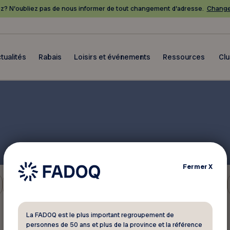
? N’oubliez pas de nous informer de tout changement d’adresse.
Change
tualités
Rabais
Loisirs et événements
Ressources
Cl
Fermer
X
Retraite
La FADOQ est le plus important regroupement de
personnes de 50 ans et plus de la province et la référence