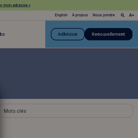
r mon adresse »
English
À propos
Nous joindre
ubs
Adhésion
Renouvellement