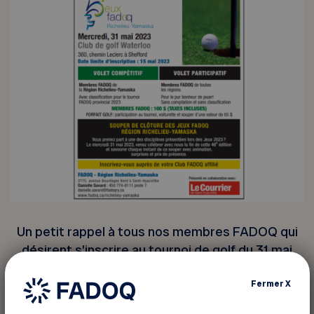
Un petit rappel à tous nos membres FADOQ qui
désirent s’inscrire au tournoi de golf du 31 mai
prochain.
Fermer
X
il est encore temps de le faire avant le 15 mai