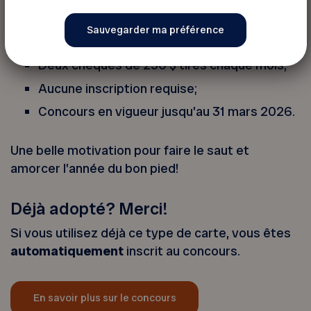
carte virtuelle!
:
Plus de 2 000 $ en prix;
Deux chèques de 250 $ tirés chaque mois;
Aucune inscription requise;
Concours en vigueur jusqu’au 31 mars 2026.
Une belle motivation pour faire le saut et
amorcer l’année du bon pied!
Déjà adopté? Merci!
Si vous utilisez déjà ce type de carte, vous êtes
automatiquement
inscrit au concours.
En savoir plus sur le concours