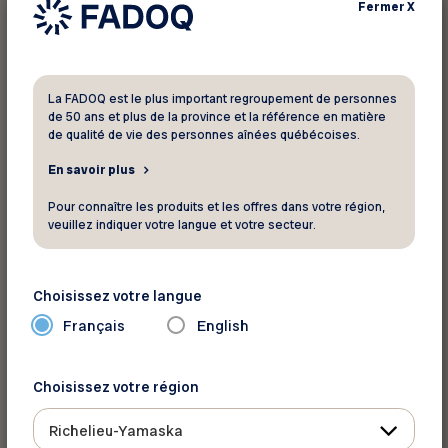
Fermer
X
Deux classes sont offertes :
La FADOQ est le plus important regroupement de personnes
Classe Voiture-lits Plus : un voyage qui inclut
de 50 ans et plus de la province et la référence en matière
l’hébergement à bord dans une confortable
de qualité de vie des personnes aînées québécoises.
cabine pour 2 personnes avec salle d’eau privée,
En savoir plus
un accès exclusif à la voiture Parc avec sa
Pour connaître les produits et les offres dans votre région,
section panoramique pour faire de belles
veuillez indiquer votre langue et votre secteur.
rencontres ou pour seulement admirer le
paysage qui défilent sous vos yeux, des repas
trois services incluant des spécialités régionales
Choisissez votre langue
et des vins canadiens et de la mi-juin à la fin
Français
English
octobre, l’
Expérience d’apprentissage dans les
Maritimes.
Choisissez votre région
Classe Économie : pour voyager à petit prix dans
Richelieu-Yamaska