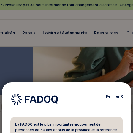
? N’oubliez pas de nous informer de tout changement d’adresse.
Change
tualités
Rabais
Loisirs et événements
Ressources
Cl
Fermer
X
Toutes les catégories
La FADOQ est le plus important regroupement de
personnes de 50 ans et plus de la province et la référence