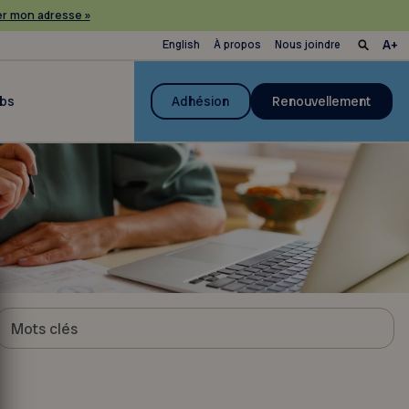
r mon adresse »
English
À propos
Nous joindre
ubs
Adhésion
Renouvellement