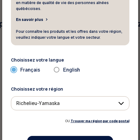
en matière de qualité de vie des personnes aînées
québécoises.
En savoir plus
pour vos critères de recherche. Veuille
Pour connaître les produits et les offres dans votre région,
veuillez indiquer votre langue et votre secteur.
Choisissez votre langue
Français
English
Choisissez votre région
Richelieu-Yamaska
OU
Trouver ma région par code postal