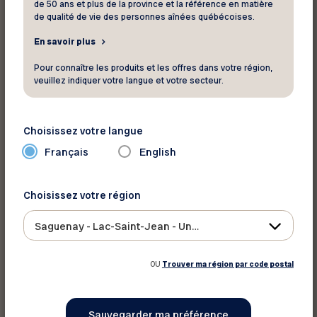
de 50 ans et plus de la province et la référence en matière
de qualité de vie des personnes aînées québécoises.
Imprimer ce rabais
En savoir plus
Pour connaître les produits et les offres dans votre région,
Partager sur :
veuillez indiquer votre langue et votre secteur.
Choisissez votre langue
Français
English
Choisissez votre région
Saguenay - Lac-Saint-Jean - Ungava
OU
Trouver ma région par code postal