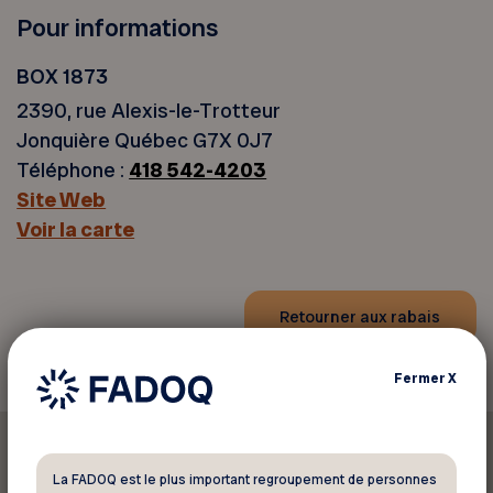
Pour informations
BOX 1873
2390, rue Alexis-le-Trotteur
Jonquière Québec G7X 0J7
Téléphone :
418 542-4203
Site Web
Voir la carte
Retourner aux rabais
Fermer
X
La FADOQ est le plus important regroupement de personnes