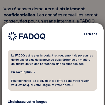
Vos réponses demeureront
strictement
confidentielles
. Les données recueillies seront
conservées pour un usage interne à la FADOQ,
conformément aux normes en vigueur. Les
résultats pourront éventuellement être diffusés
Fermer
X
sous forme de bilans ou de statistiques globales,
sans jamais permettre d’identifier les
répondants.
La FADOQ est le plus important regroupement de personnes
de 50 ans et plus de la province et la référence en matière
Vous êtes libre de ne pas répondre à certaines
de qualité de vie des personnes aînées québécoises.
questions et de mettre fin à votre participation
En savoir plus
en tout temps. Si une question vous rend
Pour connaître les produits et les offres dans votre région,
inconfortable, vous pouvez simplement la
veuillez indiquer votre langue et votre secteur.
passer. Les réponses déjà fournies seront
conservées et incluses dans l’analyse.
Choisissez votre langue