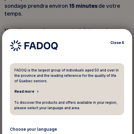
sondage prendra environ
15 minutes
de votre
temps.
Vos réponses demeureront
strictement
confidentielles
. Les données recueillies seront
Close
X
conservées pour un usage interne à la FADOQ,
conformément aux normes en vigueur. Les
résultats pourront éventuellement être diffusés
sous forme de bilans ou de statistiques globales,
FADOQ is the largest group of individuals aged 50 and over in
sans jamais permettre d’identifier les
the province and the leading reference for the quality of life
of Quebec seniors.
répondants.
Read more
Vous êtes libre de ne pas répondre à certaines
To discover the products and offers available in your region,
please select your language and area.
questions et de mettre fin à votre participation
en tout temps. Si une question vous rend
inconfortable, vous pouvez simplement la
Choose your language
passer. Les réponses déjà fournies seront