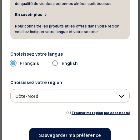
de qualité de vie des personnes aînées québécoises.
En savoir plus
Pour connaître les produits et les offres dans votre région,
veuillez indiquer votre langue et votre secteur.
En savoir plus
Choisissez votre langue
Français
English
Communiqué
Choisissez votre région
10 février 2026
Côte-Nord
Sécurité de la vieillesse des 65-74 ans :
Ottawa doit enfin foncer
OU
Trouver ma région par code postal