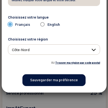
veuillez indiquer votre langue et votre secteur.
10$/heure
Service professionnel
Choisissez votre langue
Déménagement DMAX
Français
English
Rabais sur votre déménagement résidentiel
Choisissez votre région
Côte-Nord
OU
Trouver ma région par code postal
Voir ce rabais
25 %
Service professionnel