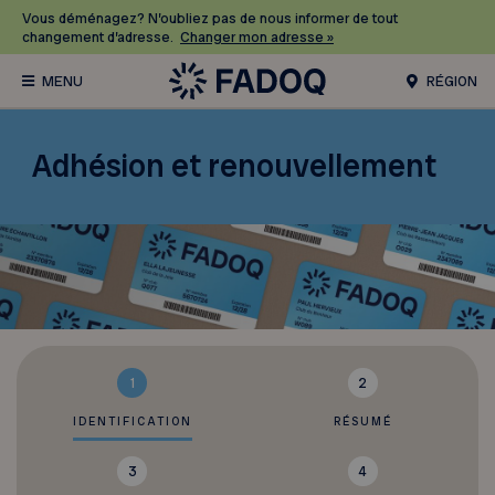
Vous déménagez? N’oubliez pas de nous informer de tout
changement d’adresse.
Changer mon adresse »
RÉGION
Adhésion et renouvellement
1
2
IDENTIFICATION
RÉSUMÉ
3
4