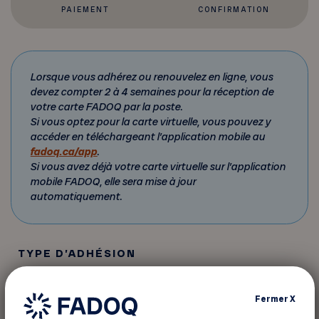
PAIEMENT
CONFIRMATION
Lorsque vous adhérez ou renouvelez en ligne, vous
devez compter 2 à 4 semaines pour la réception de
votre carte FADOQ par la poste.
Si vous optez pour la carte virtuelle, vous pouvez y
accéder en téléchargeant l’application mobile au
fadoq.ca/app
.
Si vous avez déjà votre carte virtuelle sur l’application
mobile FADOQ, elle sera mise à jour
automatiquement.
TYPE D’ADHÉSION
Nouvelle adhésion
Renouvellement de l'adhésion
Fermer
X