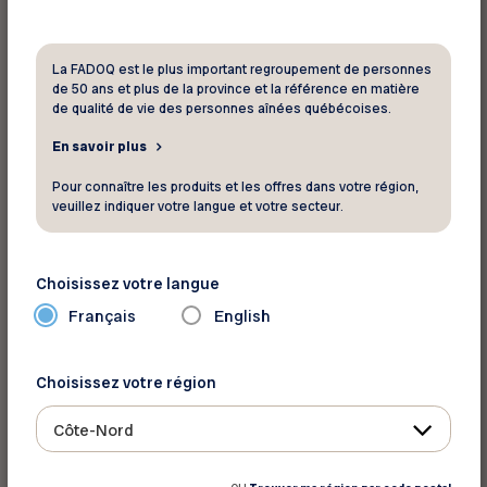
INFORMATIONS SUR LA CARTE À
RENOUVELER
La FADOQ est le plus important regroupement de personnes
de 50 ans et plus de la province et la référence en matière
de qualité de vie des personnes aînées québécoises.
* Numéro de membre - 7 chiffres
En savoir plus
Pour connaître les produits et les offres dans votre région,
veuillez indiquer votre langue et votre secteur.
* Numéro du club - 1 lettre et 3 chiffres
Choisissez votre langue
Français
English
* Code postal
Choisissez votre région
Côte-Nord
* Téléphone