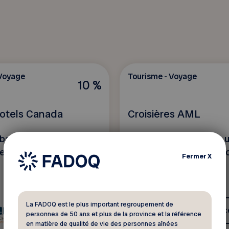
 Voyage
Tourisme - Voyage
10 %
otels Canada
Croisières AML
abais dans 7 000 hôtels
Vivez une expérience 
 le monde
avec nos croisières séc
Fermer
X
La FADOQ est le plus important regroupement de
Voir ce rabais
Voir c
personnes de 50 ans et plus de la province et la référence
en matière de qualité de vie des personnes aînées