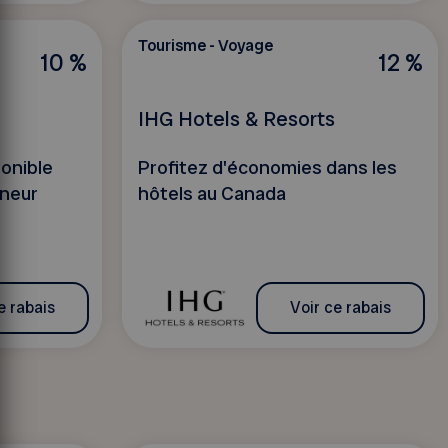
Tourisme - Voyage
10 %
12 %
IHG Hotels & Resorts
ponible
Profitez d'économies dans les
rneur
hôtels au Canada
e rabais
Voir ce rabais