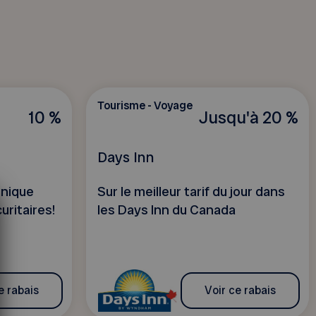
Tourisme - Voyage
10 %
Jusqu'à 20 %
Days Inn
unique
Sur le meilleur tarif du jour dans
uritaires!
les Days Inn du Canada
e rabais
Voir ce rabais