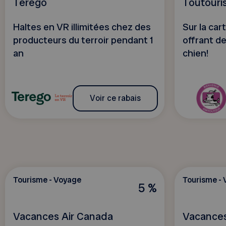
Terego
Toutour
Haltes en VR illimitées chez des
Sur la ca
producteurs du terroir pendant 1
offrant de
an
chien!
Voir ce rabais
Tourisme - Voyage
Tourisme -
5 %
Vacances Air Canada
Vacances