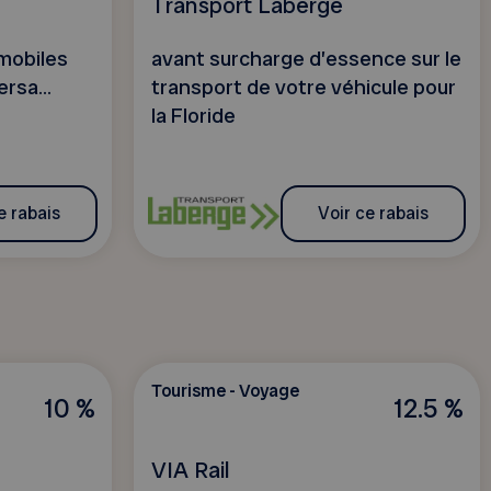
Transport Laberge
omobiles
avant surcharge d’essence sur le
ersa...
transport de votre véhicule pour
la Floride
e rabais
Voir ce rabais
Tourisme - Voyage
10 %
12.5 %
VIA Rail