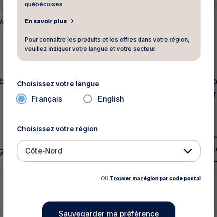
québécoises.
En savoir plus
 Voyage
Tourisme - Voyage
15 %
Pour connaître les produits et les offres dans votre région,
veuillez indiquer votre langue et votre secteur.
Hôtels Gouverneur
ais sur le meilleur tarif
Sur le meilleur tarif dis
Choisissez votre langue
dans les hôtels Gouve
Français
English
participants
Choisissez votre région
Voir ce rabais
Voir c
Côte-Nord
OU
Trouver ma région par code postal