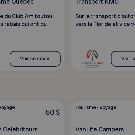
isme Québec
Transport KMC
rte du Club Amitoutou
Sur le transport d’aut
s rabais qui ont du
vers la Floride et vice v
Voir ce rabais
Voir c
 Voyage
Tourisme - Voyage
50 $
 Celebritours
VanLife Campers