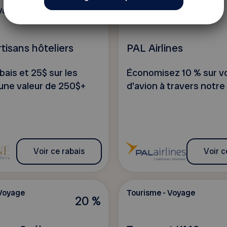
 Voyage
Tourisme - Voyage
2 offres
rtisans hôteliers
PAL Airlines
bais et 25$ sur les
Économisez 10 % sur vo
'une valeur de 250$+
d'avion à travers notre
Voir ce rabais
Voir c
 Voyage
Tourisme - Voyage
20 %