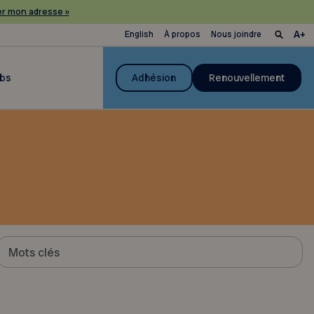
r mon adresse »
English
À propos
Nous joindre
ubs
Adhésion
Renouvellement