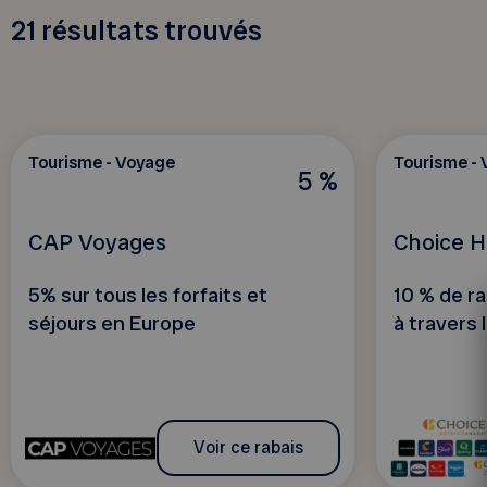
21
résultats trouvés
Tourisme - Voyage
Tourisme -
5 %
CAP Voyages
Choice H
5% sur tous les forfaits et
10 % de r
séjours en Europe
à travers
Voir ce rabais