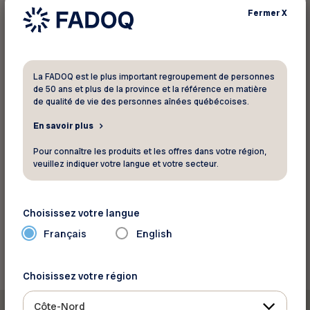
salaires au Canada.
Fermer
X
Rehausser le seuil maximal de rémunération
hebdomadaire des prestations pour
proches aidants.
La FADOQ est le plus important regroupement de personnes
de 50 ans et plus de la province et la référence en matière
(…)
de qualité de vie des personnes aînées québécoises.
En savoir plus
Lire la suite
Pour connaître les produits et les offres dans votre région,
veuillez indiquer votre langue et votre secteur.
Source: Réseau FADOQ
Choisissez votre langue
Retour aux actualités
Français
English
Choisissez votre région
Côte-Nord