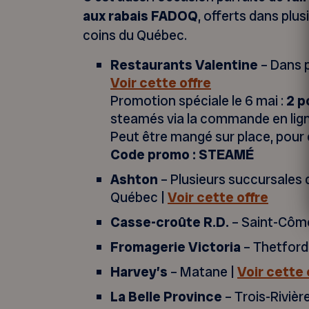
aux rabais FADOQ
, offerts dans plu
coins du Québec.
Restaurants Valentine
– Dans p
Voir cette offre
Promotion spéciale le 6 mai :
2 p
steamés via la commande en lig
Peut être mangé sur place, pour 
Code promo : STEAMÉ
Ashton
– Plusieurs succursales 
Québec |
Voir cette offre
Casse-croûte R.D.
– Saint-Côme
Fromagerie Victoria
– Thetford
Harvey’s
– Matane |
Voir cette 
La Belle Province
– Trois-Rivièr