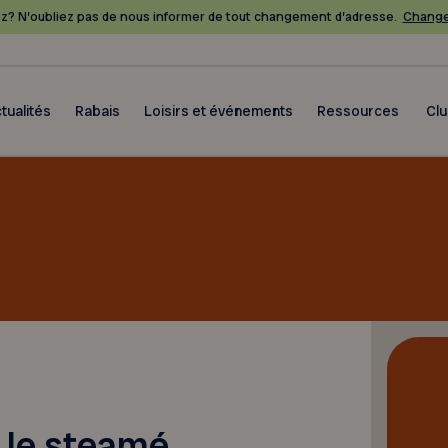
? N’oubliez pas de nous informer de tout changement d’adresse.
Change
tualités
Rabais
Loisirs et événements
Ressources
Cl
e le steamé…