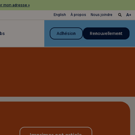
r mon adresse »
English
À propos
Nous joindre
ubs
Adhésion
Renouvellement