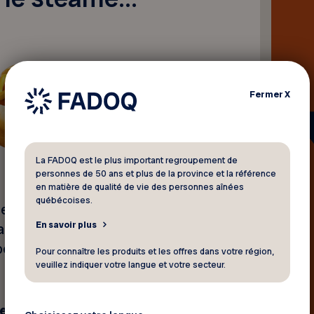
Fermer
X
La FADOQ est le plus important regroupement de
personnes de 50 ans et plus de la province et la référence
en matière de qualité de vie des personnes aînées
québécoises.
essentielle : le plaisir de
En savoir plus
ilité. Alors, quoi de mieux
n bon hot dog steamé? Après
Pour connaître les produits et les offres dans votre région,
veuillez indiquer votre langue et votre secteur.
re des économies grâce