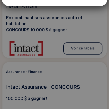
Intact Assurance - Assurance
HABITATION
En combinant ses assurances auto et
habitation.
CONCOURS 10 000 $ à gagner!
Voir ce rabais
Assurance - Finance
Intact Assurance - CONCOURS
100 000 $ à gagner!