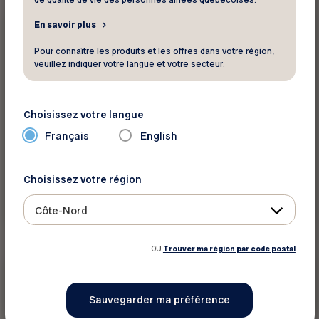
de qualité de vie des personnes aînées québécoises.
Jusqu'à 20%
En savoir plus
Assurance - Finance
Pour connaître les produits et les offres dans votre région,
veuillez indiquer votre langue et votre secteur.
Intact Assurance - Assurance AUTO et
HABITATION
Choisissez votre langue
Avantages exclusifs et rabais
Français
English
Choisissez votre région
Voir ce rabais
Côte-Nord
OU
Trouver ma région par code postal
Jusqu’à 15%
Assurance - Finance