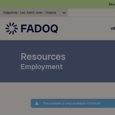
Mov
Saguenay - Lac-Saint-Jean - Ungava
Wh
Resources
Employment
The content is only available in French