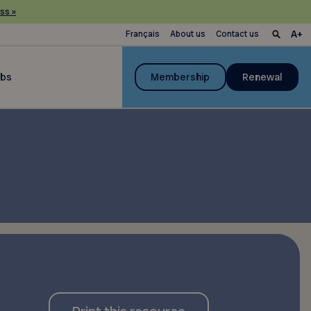
ss »
Français
About us
Contact us
ubs
Membership
Renewal