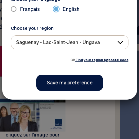
n ayant une bonne
illeurs d’expérience,
Français
English
ntégration adéquate dans son
u de performance.
Choose your region
Saguenay - Lac-Saint-Jean - Ungava
OR
Find your region by postal code
cliquez sur l’image pour