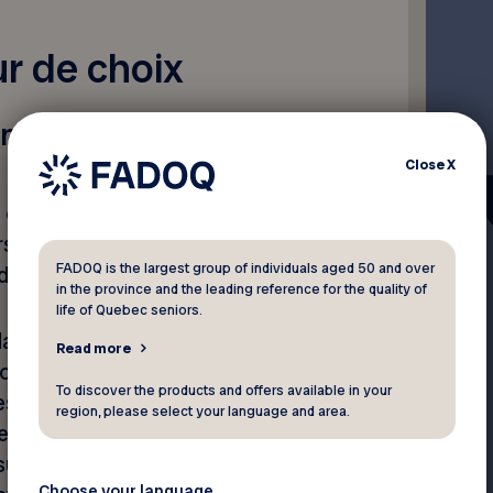
r de choix
n-d’oeuvre
Close
X
es employeurs à mieux saisir
rs de 50 ans et plus pour une
FADOQ is the largest group of individuals aged 50 and over
e travail.
in the province and the leading reference for the quality of
life of Quebec seniors.
lateforme d’employabilitié
Read more
donner de l’information aux
To discover the products and offers available in your
es attentes et besoins des
region, please select your language and area.
retour sur le marché du
 suggestions afin de
Choose your language