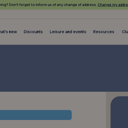
ing? Don’t forget to inform us of any change of address.
Change my addre
at's new
Discounts
Leisure and events
Resources
Cl