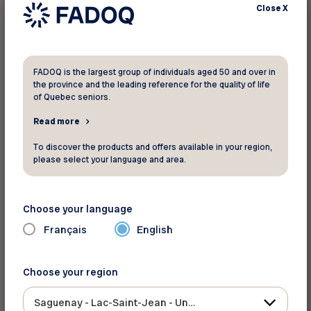
d’évasion fiscale. Si vous n’avez pas rempli le
Close
X
formulaire 8840 par les années passées, il existe
des méthodes pour régulariser votre situation,
en consultant un spécialiste de la fiscalité.
FADOQ is the largest group of individuals aged 50 and over in
the province and the leading reference for the quality of life
Comment se procurer le formulaire
of Quebec seniors.
8840 ?
Read more
On peut le télécharger (uniquement en anglais)
To discover the products and offers available in your region,
au
www.irs.gov/pub/irs-pdf/f8840.pdf
et
please select your language and area.
obtenir des renseignements complémentaires
afin de le remplir correctement au
Choose your language
www.irs.gov/form8840
ou auprès d’un
comptable ou d’un fiscaliste.
Français
English
Est-ce que les courts séjours aux
Choose your region
États-Unis doivent être
Saguenay - Lac-Saint-Jean - Ungava