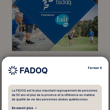
La cérémonie d’ouverture se déroulera le 23
septembre, suivie de deux journées de
Fermer
X
compétition les 24 et 25 septembre. Les
athlètes se disputeront les honneurs dans 11
disciplines différentes : baseball proche, billard,
course à pied, dards, golf, grosses quilles, palet,
La FADOQ est le plus important regroupement de personnes
de 50 ans et plus de la province et la référence en matière
pétanque, pétanque atout, petites quilles et
de qualité de vie des personnes aînées québécoises.
pickleball.
En savoir plus