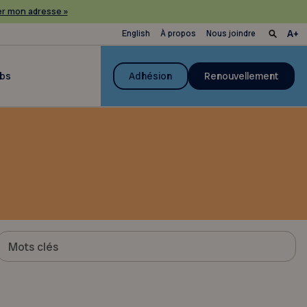
r mon adresse »
English
À propos
Nous joindre
ubs
Adhésion
Renouvellement