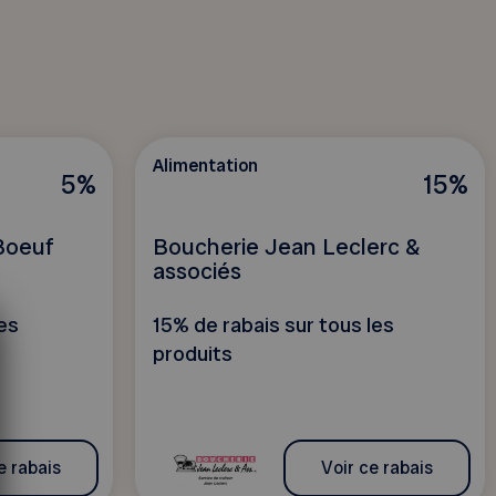
Alimentation
5%
15%
Boeuf
Boucherie Jean Leclerc &
associés
les
15% de rabais sur tous les
produits
e rabais
Voir ce rabais