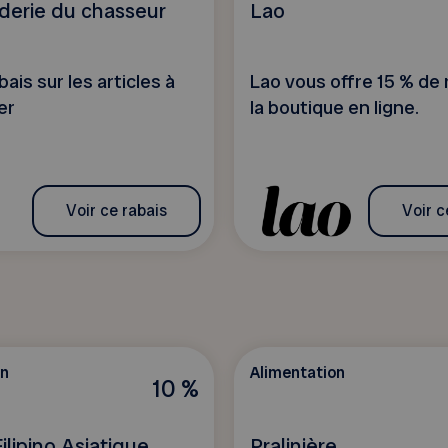
nderie du chasseur
Lao
bais sur les articles à
Lao vous offre 15 % de 
er
la boutique en ligne.
Voir ce rabais
Voir c
on
Alimentation
10 %
lipino Asiatique
Pralinière