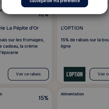
on
Alimentation
10%
ie La Pépite d'Or
L'OPTION
bais sur les fromages,
15% de rabais sur la bo
ue cadeau, la crème
ligne
l'épicerie
Voir ce rabais
Voir c
on
Alimentation
15%