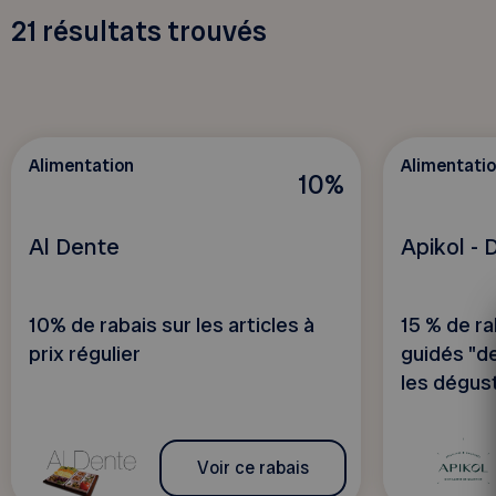
21
résultats trouvés
Alimentation
Alimentati
10%
Al Dente
Apikol - D
10% de rabais sur les articles à
15 % de ra
prix régulier
guidés "de 
les dégust
Voir ce rabais