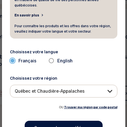
québécoises.
En savoir plus
on
Alimentation
10%
Pour connaître les produits et les offres dans votre région,
veuillez indiquer votre langue et votre secteur.
et Vergers Pednault
Distribution Saveurs
monde
Choisissez votre langue
bais sur tous les
Distribution Saveurs 
Français
English
prix régulier.
Choisissez votre région
Québec et Chaudière-Appalaches
Voir ce rabais
Voir c
OU
Trouver ma région par code postal