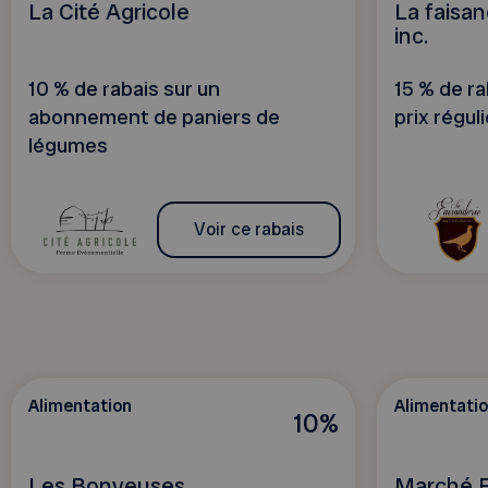
La Cité Agricole
La faisa
inc.
10 % de rabais sur un
15 % de ra
abonnement de paniers de
prix réguli
légumes
Voir ce rabais
Alimentation
Alimentati
10%
Les Bonyeuses
Marché Fi