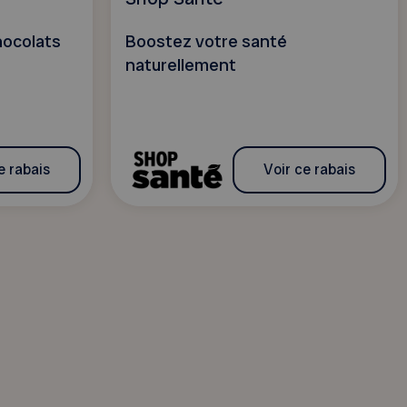
hocolats
Boostez votre santé
naturellement
e rabais
Voir ce rabais