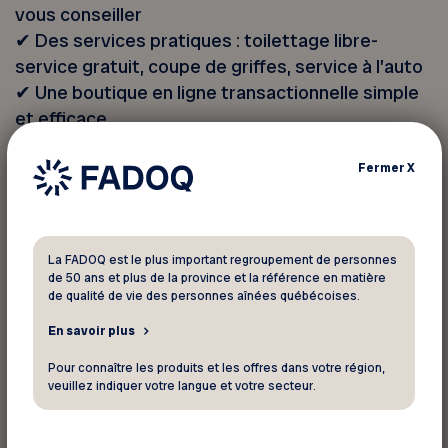
vous conseiller
✔︎ Des services pratiques : toilettage libre-
service gratuit, coupe de griffes, service à l’auto
✔︎ Une boutique en ligne transactionnelle simple
et efficace
✔︎ La cueillette en magasin directement à
l’entrepôt
Fermer
X
Dalphond, bien plus qu’un marché spécialisé :
une équipe dédiée au bien-être de vos
La FADOQ est le plus important regroupement de personnes
compagnons.
de 50 ans et plus de la province et la référence en matière
de qualité de vie des personnes aînées québécoises.
Rabais de 15 %
en boutique.
En savoir plus
Pour connaître les produits et les offres dans votre région,
veuillez indiquer votre langue et votre secteur.
Exclusions:
Nourriture pour chat et chien,
nourriture et accessoires pour animaux de la
ferme.