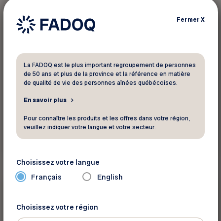
10 %
Fermer
X
Véhicule
Batteries Expert
La FADOQ est le plus important regroupement de personnes
10% de rabais sur pratiquement tout en
de 50 ans et plus de la province et la référence en matière
de qualité de vie des personnes aînées québécoises.
magasin!
En savoir plus
Pour connaître les produits et les offres dans votre région,
veuillez indiquer votre langue et votre secteur.
Voir ce rabais
Choisissez votre langue
Français
English
Jusquà 10 %
Véhicule
Choisissez votre région